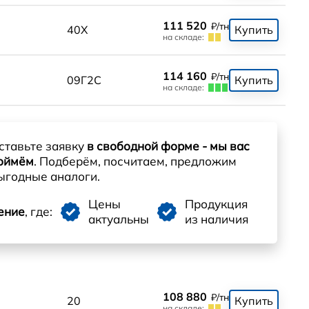
111 520
₽/тн
0
40Х
Купить
на складе:
114 160
₽/тн
0
09Г2С
Купить
на складе:
ставьте заявку
в свободной форме - мы вас
оймём
. Подберём, посчитаем, предложим
ыгодные аналоги.
Цены
Продукция
ение
, где:
актуальны
из наличия
108 880
₽/тн
0
20
Купить
на складе: