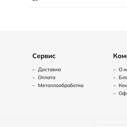
Сервис
Ком
–
Доставка
–
О 
–
Оплата
–
Бл
–
Металлообработка
–
Ко
–
Оф