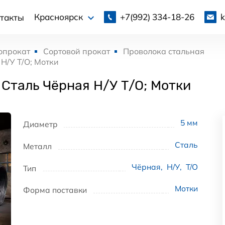
+7(992)
334-18-26
Красноярск
такты
опрокат
Сортовой прокат
Проволока стальная
Н/У Т/О; Мотки
 Сталь Чёрная Н/У Т/О; Мотки
5
мм
Диаметр
Сталь
Металл
Чёрная
,
Н/У
,
Т/О
Тип
Мотки
Форма поставки