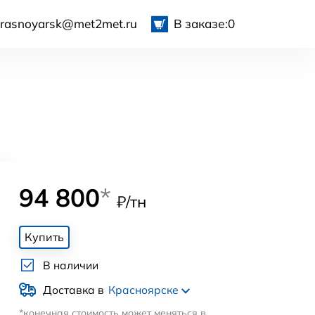
krasnoyarsk@met2met.ru
В заказе:
0
94 800
*
₽/тн
Купить
В наличии
Доставка в
Красноярске
*конечная стоимость может меняться в