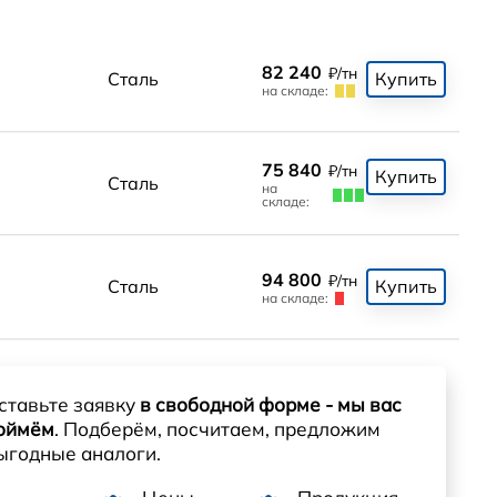
82 240
₽/тн
Сталь
Купить
на складе:
75 840
₽/тн
Купить
Сталь
на
складе:
94 800
₽/тн
Сталь
Купить
на складе:
ставьте заявку
в свободной форме - мы вас
оймём
. Подберём, посчитаем, предложим
ыгодные аналоги.