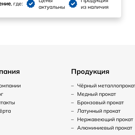
Цены
Продукция
ение
, где:
актуальны
из наличия
пания
Продукция
компании
–
Чёрный металлопрока
ог
–
Медный прокат
нтакты
–
Бронзовый прокат
ёрта
–
Латунный прокат
–
Нержавеющий прокат
–
Алюминиевый прокат