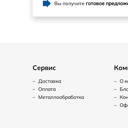
Вы получите
готовое предлож
Сервис
Ком
–
Доставка
–
О 
–
Оплата
–
Бл
–
Металлообработка
–
Ко
–
Оф