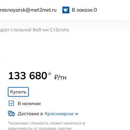
krasnoyarsk@met2met.ru
В заказе:
0
драт стальной 8x8 мм Ст3сп/пс
133 680
*
₽/тн
Купить
В наличии
Доставка в
Красноярске
*конечная стоимость может меняться в
зависимости от размера партии.