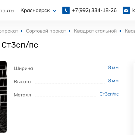
+7(992)
334-18-26
Красноярск
такты
опрокат
Сортовой прокат
Квадрат стальной
Ква
 Ст3сп/пс
8
мм
Ширина
8
мм
Высота
Ст3сп/пс
Металл