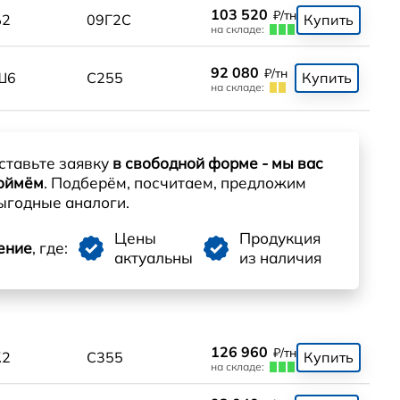
103 520
₽/тн
Б2
09Г2С
Купить
на складе:
92 080
₽/тн
Ш6
С255
Купить
на складе:
ставьте заявку
в свободной форме - мы вас
оймём
. Подберём, посчитаем, предложим
ыгодные аналоги.
Цены
Продукция
ение
, где:
актуальны
из наличия
126 960
₽/тн
К2
С355
Купить
на складе: