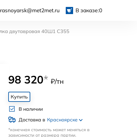
krasnoyarsk@met2met.ru
В заказе:
0
лка двутавровая 40Ш1 С355
98 320
*
₽/тн
Купить
В наличии
Доставка в
Красноярске
*конечная стоимость может меняться в
зависимости от размера партии.