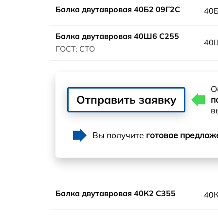
Балка двутавровая 40Б2 09Г2С
40
Балка двутавровая 40Ш6 С255
40
ГОСТ; СТО
О
Отправить заявку
п
в
Вы получите
готовое предлож
Балка двутавровая 40К2 С355
40