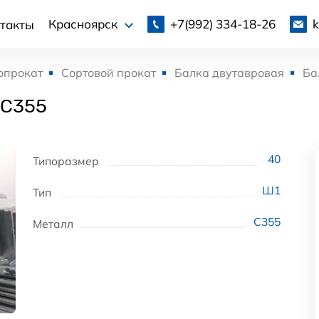
+7(992)
334-18-26
Красноярск
такты
опрокат
Сортовой прокат
Балка двутавровая
Ба
 С355
40
Типоразмер
Ш1
Тип
С355
Металл