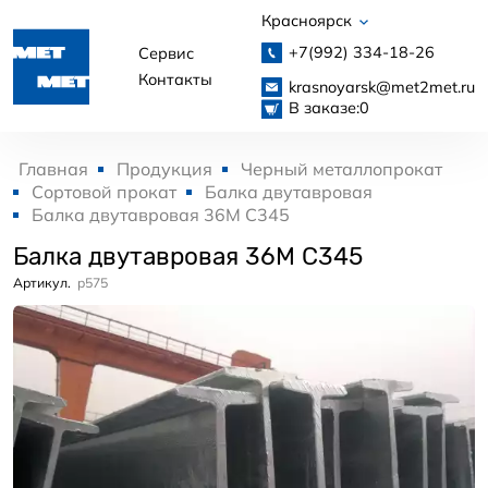
Красноярск
+7(992)
334-18-26
Сервис
Контакты
krasnoyarsk@met2met.ru
В заказе:
0
Главная
Продукция
Черный металлопрокат
Сортовой прокат
Балка двутавровая
Балка двутавровая 36М С345
Балка двутавровая 36М С345
Артикул.
p575