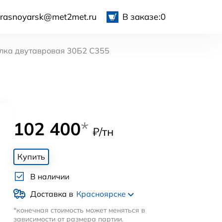
krasnoyarsk@met2met.ru
В заказе:
0
лка двутавровая 30Б2 С355
102 400
*
₽/тн
Купить
В наличии
Доставка в
Красноярске
*конечная стоимость может меняться в
зависимости от размера партии.