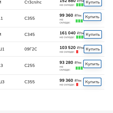
152 880
₽/тн
М
Ст3сп/пс
Купить
на складе:
99 360
₽/тн
Купить
К1
С355
на
складе:
161 040
₽/тн
М
С345
Купить
на складе:
103 520
₽/тн
Ш1
09Г2С
Купить
на складе:
93 280
₽/тн
Купить
К3
С255
на
складе:
99 360
₽/тн
Ш3
С355
Купить
на складе: