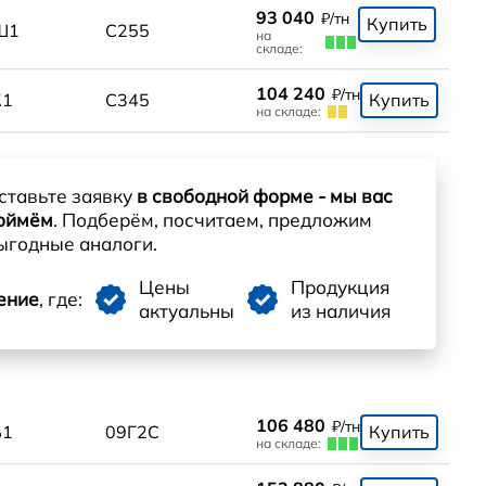
93 040
₽/тн
Купить
Ш1
С255
на
складе:
104 240
₽/тн
К1
С345
Купить
на складе:
ставьте заявку
в свободной форме - мы вас
оймём
. Подберём, посчитаем, предложим
ыгодные аналоги.
Цены
Продукция
ение
, где:
актуальны
из наличия
106 480
₽/тн
Б1
09Г2С
Купить
на складе: