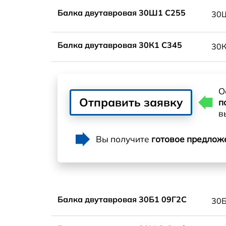
Балка двутавровая 30Ш1 С255
30
Балка двутавровая 30К1 С345
30
О
Отправить заявку
п
в
Вы получите
готовое предлож
Балка двутавровая 30Б1 09Г2С
30