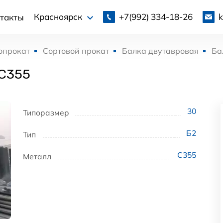
+7(992)
334-18-26
Красноярск
такты
опрокат
Сортовой прокат
Балка двутавровая
Ба
 С355
30
Типоразмер
Б2
Тип
С355
Металл