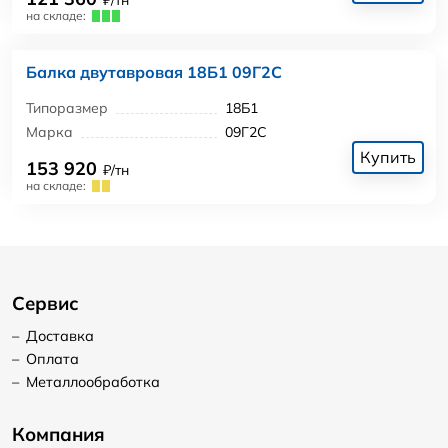
₽/тн
на складе:
Балка двутавровая 18Б1 09Г2С
Типоразмер
18Б1
Марка
09Г2С
Купить
153 920
₽/тн
на складе:
Сервис
–
Доставка
–
Оплата
–
Металлообработка
Компания