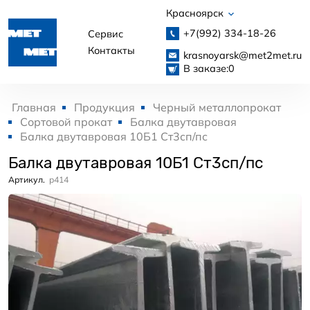
Красноярск
+7(992)
334-18-26
Сервис
Контакты
krasnoyarsk@met2met.ru
В заказе:
0
Главная
Продукция
Черный металлопрокат
Сортовой прокат
Балка двутавровая
Балка двутавровая 10Б1 Ст3сп/пс
Балка двутавровая 10Б1 Ст3сп/пс
Артикул.
p414